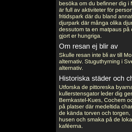
besöka om du befinner dig i 
är full av aktiviteter för perso
fritidspark där du bland annat
djurpark där många olika djur
dessutom ta en matpaus på d
gjort er hungriga.
Om resan ej blir av
Skulle resan inte bli av till M
alternativ. Stuguthyrning i Sv
alternativ.
Historiska städer och 
Utforska de pittoreska byarn
kullerstensgator leder dig ge
Bernkastel-Kues, Cochem och
på platser där medeltida ch
de kända torven och torgen,
husen och smaka på de lokal
kaféerna.