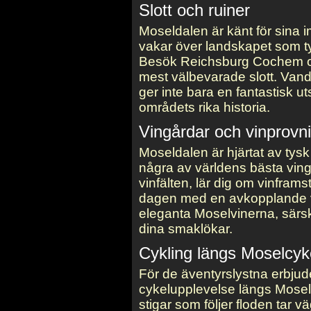
Slott och ruiner
Moseldalen är känt för sina 
vakar över landskapet som tys
Besök Reichsburg Cochem oc
mest välbevarade slott. Vand
ger inte bara en fantastisk ut
områdets rika historia.
Vingårdar och vinprovn
Moseldalen är hjärtat av tysk
några av världens bästa vin
vinfälten, lär dig om vinfram
dagen med en avkopplande v
eleganta Moselvinerna, särski
dina smaklökar.
Cykling längs Moselcy
För de äventyrslystna erbjud
cykelupplevelse längs Mosel
stigar som följer floden tar 