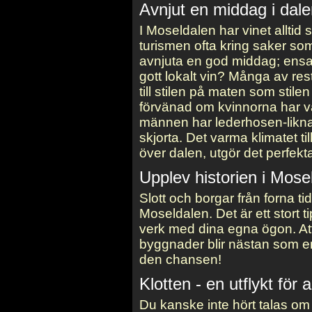
Avnjut en middag i dal
I Moseldalen har vinet alltid 
turismen ofta kring saker som
avnjuta en god middag; ensam 
gott lokalt vin? Många av res
till stilen på maten som stile
förvänad om kvinnorna har va
männen har lederhosen-lik
skjorta. Det varma klimatet 
över dalen, utgör det perfekta
Upplev historien i Mose
Slott och borgar från forna ti
Moseldalen. Det är ett stort t
verk med dina egna ögon. At
byggnader blir nästan som en 
den chansen!
Klotten - en utflykt för a
Du kanske inte hört talas om 