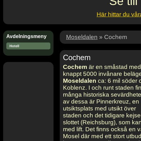
Se till
Här hittar du vår
Avdelningsmeny
Moseldalen
» Cochem
Hotell
Cochem
Cochem
är en småstad med
knappt 5000 invånare beläge
Moseldalen
ca: 6 mil söder
Koblenz. I och runt staden fi
många historiska sevärdhete
av dessa är Pinnerkreuz, en
utsiktsplats med utsikt över
staden och det tidigare kejse
slottet (Reichsburg), som ka
med lift. Det finns också en
Mosel där med ett stort utbu