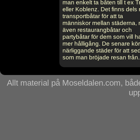
man enkelt ta båten till t ex Tr
eller Koblenz. Det finns dels
transportbåtar för att ta
människor mellan städerna,
även restaurangbåtar och
partybåtar för dem som vill ha
mer hålligång. De senare kör 
närliggande städer för att se
som man bröjade resan från.
Allt material på Moseldalen.com, både
upp