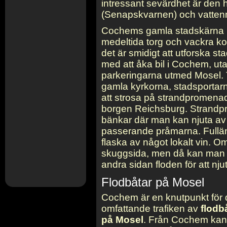
intressant sevärdhet är den 
(Senapskvarnen) och vatten
Cochems gamla stadskärna 
medeltida torg och vackra ko
det är smidigt att utforska st
med att åka bil i Cochem, uta
parkeringarna utmed Mosel. 
gamla kyrkorna, stadsportarn
att strosa på strandpromen
borgen Reichsburg. Strand
bänkar där man kan njuta av
passerande pråmarna. Fullä
flaska av något lokalt vin.
skuggsida, men då kan man 
andra sidan floden för att nju
Flodbåtar på Mosel
Cochem är en knutpunkt för
omfattande trafiken av
flodb
på Mosel
. Från Cochem kan