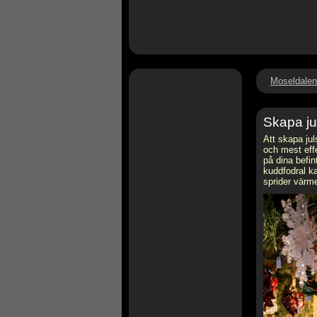
Moseldalen
Skapa ju
Att skapa jul
och mest effe
på dina befin
kuddfodral ka
sprider värme