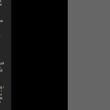
å
et
ett
a
 på
s,
ll
g i
 i
is
är.
e