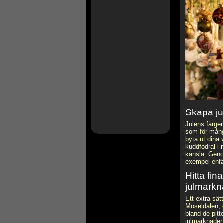
Skapa ju
Julens färger 
som för många
byta ut dina 
kuddfodral i 
känsla. Geno
exempel enfär
Hitta fi
julmarkn
Ett extra sät
Moseldalen, d
bland de pitt
julmarknader