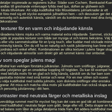
detaljer inspirerade av regionens kultur. Städer som Cochem, Bernkastel-Kue
vandlas till gnistrande vintersagor fyllda med ljus, doften av glühwein och
 lokala tillverkare. Att välja kuddfodral från Moseldalens julmarknader är ett
att föra med sig ett stycke europeisk jultradition hem – och dessutom ger det d
ersonlig och autentisk känsla, särskilt om du kombinerar dem med dina övri
dekorationer.
texturer för en varm och inbjudande känsla
månaderna känns mjuka och varma material extra inbjudande. Sammet, sticka
skpäls är populära texturer som både ser mysiga ut och känns bekväma. Välj ti
 eller vita sammetskuddar för en lyxig touch, eller kuddar med stickade möns
mtrevlig känsla. Om du vill ha en naturlig och rustik julstämning kan linne oc
jordnära och enkel effekt. Kombinationen av olika texturer i julens färger ska
t och inbjudande atmosfär som direkt gör att rummet känns mer ombonat.
iv som speglar julens magi
fodral kan verkligen förstärka julkänslan. Julmotiv som snöflingor, julgranar,
 eller julstjärnor ger en omedelbar koppling till högtiden. Du kan till exempel ha
med lekfulla motiv för en glad och livlig känsla, särskilt om du har barn som
ppskatta mönster med små tomtar och renar. För en mer stilren och vuxen
 välja kuddfodral med subtila julmotiv, som diskreta snöflingor eller enstaka
v granar. Att mixa och matcha olika motiv på kuddfodralen kan också skapa en
h personlig julstämning i ditt hem.
ntraster med neutrala färger och metalliska inslag
 överväldiga rummet med för mycket färg kan det vara en god idé att kombiner
 med kuddfodral i neutrala färger som grått, beige eller vitt. Detta skapar en l
rad balans som låter de juliga detaljerna träda fram. Att addera kuddfodral me