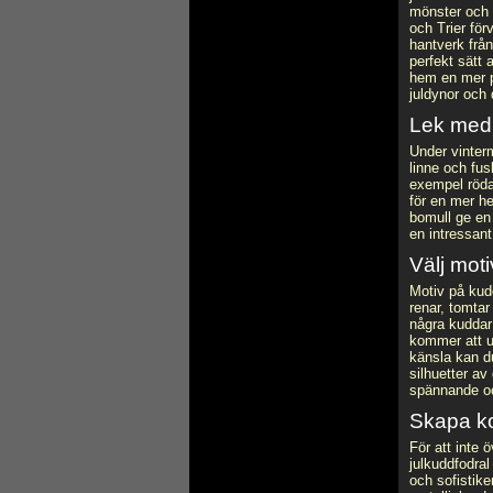
mönster och 
och Trier för
hantverk från
perfekt sätt 
hem en mer p
juldynor och 
Lek med 
Under vinter
linne och fu
exempel röda
för en mer he
bomull ge en 
en intressan
Välj mot
Motiv på kudd
renar, tomtar
några kuddar 
kommer att u
känsla kan du
silhuetter a
spännande oc
Skapa ko
För att inte
julkuddfodral
och sofistike