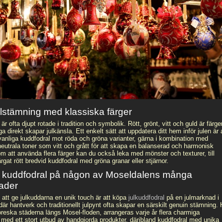
lstämning med klassiska färger
är ofta djupt rotade i tradition och symbolik. Rött, grönt, vitt och guld är färge
 direkt skapar julkänsla. Ett enkelt sätt att uppdatera ditt hem inför julen är 
vanliga kuddfodral mot röda och gröna varianter, gärna i kombination med
neutrala toner som vitt och grått för att skapa en balanserad och harmonisk
m att använda flera färger kan du också leka med mönster och texturer, till
gat rött bredvid kuddfodral med gröna granar eller stjärnor.
na kuddfodral på någon av Moseldalens många
ader
t att ge julkuddarna en unik touch är att köpa
julkuddfodral
på en julmarknad i
är hantverk och traditionellt julpynt ofta skapar en särskilt genuin stämning. 
oreska städerna längs Mosel-floden, arrangeras varje år flera charmiga
 med ett stort utbud av handgjorda produkter, däribland kuddfodral med unika