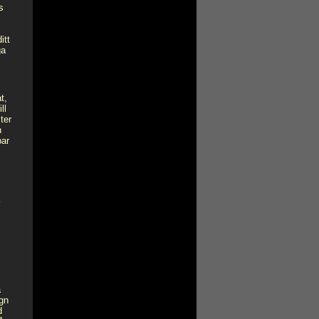
s
itt
ga
t,
ll
ter
h
par
a
ugn
d