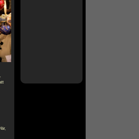
r
att
Här,