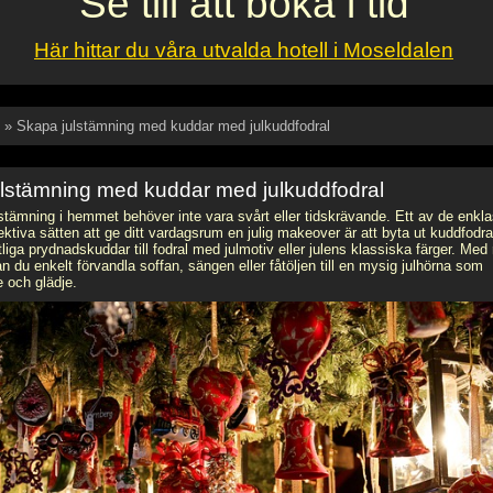
Se till att boka i tid
Här hittar du våra utvalda hotell i Moseldalen
» Skapa julstämning med kuddar med julkuddfodral
lstämning med kuddar med julkuddfodral
stämning i hemmet behöver inte vara svårt eller tidskrävande. Ett av de enkla
ktiva sätten att ge ditt vardagsrum en julig makeover är att byta ut kuddfodra
tliga prydnadskuddar till fodral med julmotiv eller julens klassiska färger. Med 
n du enkelt förvandla soffan, sängen eller fåtöljen till en mysig julhörna som
 och glädje.