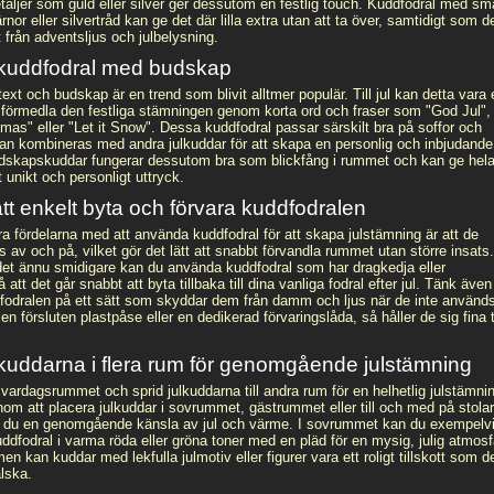
taljer som guld eller silver ger dessutom en festlig touch. Kuddfodral med sm
ärnor eller silvertråd kan ge det där lilla extra utan att ta över, samtidigt som d
t från adventsljus och julbelysning.
kuddfodral med budskap
xt och budskap är en trend som blivit alltmer populär. Till jul kan detta vara 
tt förmedla den festliga stämningen genom korta ord och fraser som "God Jul",
mas" eller "Let it Snow". Dessa kuddfodral passar särskilt bra på soffor och
 kan kombineras med andra julkuddar för att skapa en personlig och inbjudande
dskapskuddar fungerar dessutom bra som blickfång i rummet och kan ge hel
t unikt och personligt uttryck.
att enkelt byta och förvara kuddfodralen
a fördelarna med att använda kuddfodral för att skapa julstämning är att de
s av och på, vilket gör det lätt att snabbt förvandla rummet utan större insats.
 det ännu smidigare kan du använda kuddfodral som har dragkedja eller
 att det går snabbt att byta tillbaka till dina vanliga fodral efter jul. Tänk även
ulfodralen på ett sätt som skyddar dem från damm och ljus när de inte använd
 en försluten plastpåse eller en dedikerad förvaringslåda, så håller de sig fina ti
uddarna i flera rum för genomgående julstämning
vardagsrummet och sprid julkuddarna till andra rum för en helhetlig julstämnin
m att placera julkuddar i sovrummet, gästrummet eller till och med på stolar
 du en genomgående känsla av jul och värme. I sovrummet kan du exempelv
dfodral i varma röda eller gröna toner med en pläd för en mysig, julig atmosf
n kan kuddar med lekfulla julmotiv eller figurer vara ett roligt tillskott som d
lska.