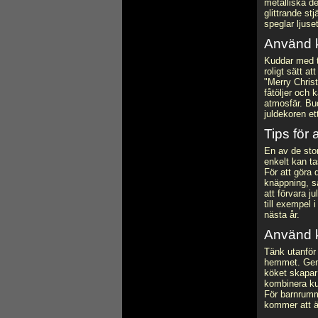
metalliska de
glittrande stj
speglar ljuse
Använd 
Kuddar med te
roligt sätt a
"Merry Christ
fåtöljer och
atmosfär. Bu
juldekoren et
Tips för 
En av de stor
enkelt kan ta
För att göra
knäppning, så
att förvara j
till exempel i
nästa år.
Använd k
Tänk utanför 
hemmet. Geno
köket skapar
kombinera kud
För barnrumme
kommer att ä