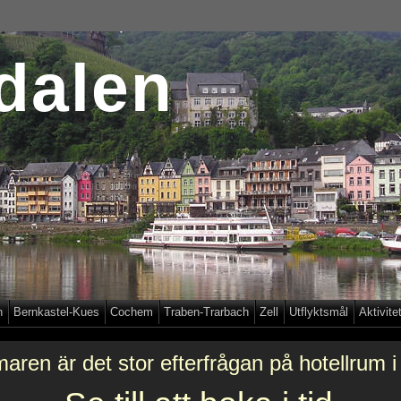
dalen
h
Bernkastel-Kues
Cochem
Traben-Trarbach
Zell
Utflyktsmål
Aktivite
ren är det stor efterfrågan på hotellrum 