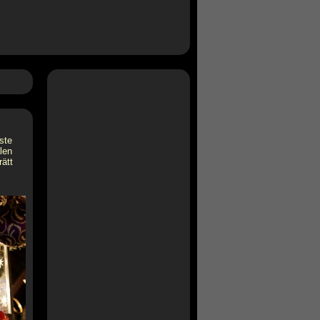
ste
len
rätt